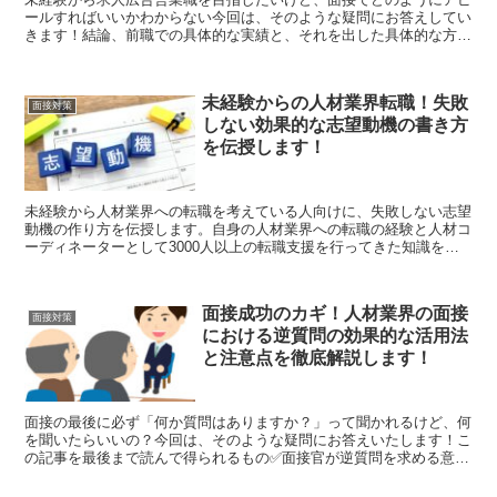
ールすればいいかわからない今回は、そのような疑問にお答えしてい
きます！結論、前職での具体的な実績と、それを出した具体的な方法
を話せれば大丈夫です！以下に、詳しく解説していきます。...
未経験からの人材業界転職！失敗
面接対策
しない効果的な志望動機の書き方
を伝授します！
未経験から人材業界への転職を考えている人向けに、失敗しない志望
動機の作り方を伝授します。自身の人材業界への転職の経験と人材コ
ーディネーターとして3000人以上の転職支援を行ってきた知識をフ
ルに使った情報を提供していきますので、是非ご覧ください！
面接成功のカギ！人材業界の面接
面接対策
における逆質問の効果的な活用法
と注意点を徹底解説します！
面接の最後に必ず「何か質問はありますか？」って聞かれるけど、何
を聞いたらいいの？今回は、そのような疑問にお答えいたします！こ
の記事を最後まで読んで得られるもの✅面接官が逆質問を求める意図
を理解できる✅適切な逆質問の仕方を理解できる✅この記事...