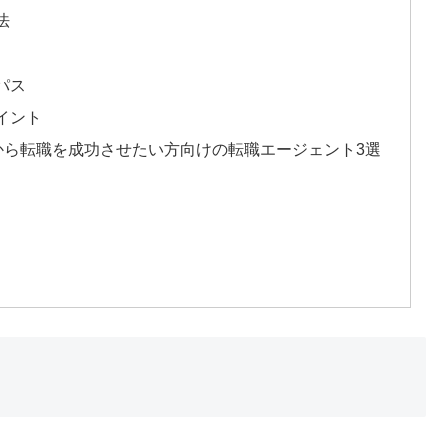
法
パス
イント
から転職を成功させたい方向けの転職エージェント3選
？