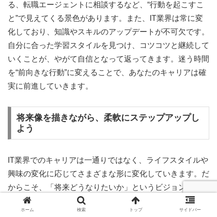
る、転職エージェントに相談するなど、“行動を起こすこ
と”で見えてくる景色があります。また、IT業界は常に変
化しており、知識やスキルのアップデートが不可欠です。
自分に合った学習スタイルを見つけ、コツコツと継続して
いくことが、やがて自信となって返ってきます。迷う時間
を“前向きな行動”に変えることで、あなたのキャリアは確
実に前進していきます。
将来像を描きながら、柔軟にステップアップし
よう
IT業界でのキャリアは一通りではなく、ライフスタイルや
興味の変化に応じてさまざまな形に変化していきます。だ
からこそ、「将来どうなりたいか」というビジョンを持ち
つつも、それに固執しすぎず、柔軟にキャリアを広げてい
ホーム
検索
トップ
サイドバー
く姿勢が求められます。最初はサポート職やテスターとし